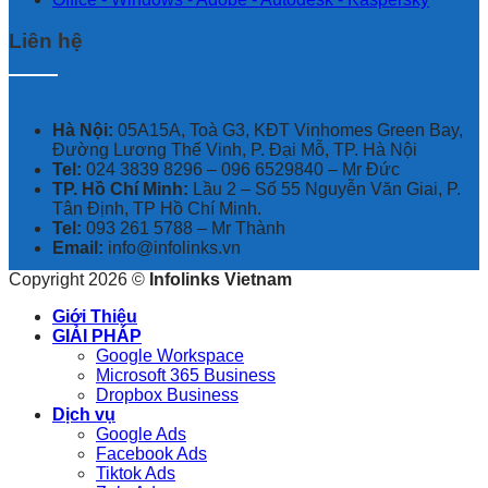
Liên hệ
Hà Nội:
05A15A, Toà G3, KĐT Vinhomes Green Bay,
Đường Lương Thế Vinh, P. Đại Mỗ, TP. Hà Nội
Tel:
024 3839 8296 – ‭096 6529840‬ – Mr Đức
TP. Hồ Chí Minh:
Lầu 2 – Số 55 Nguyễn Văn Giai, P.
Tân Định, TP Hồ Chí Minh.
Tel:
093 261 5788 – Mr Thành
Email:
info@infolinks.vn
Copyright 2026 ©
Infolinks Vietnam
Giới Thiệu
GIẢI PHÁP
Google Workspace
Microsoft 365 Business
Dropbox Business
Dịch vụ
Google Ads
Facebook Ads
Tiktok Ads