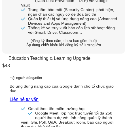
(Data Lost Prevention – DLP) với Google
Vault
Trung tâm bảo mật (Security Center): phát hiện,
ngăn chặn các nguy cơ đe doạ tức thì
Quản lý thiết bị và ứng dụng nâng cao (Advanced
Devices and Apps Management)
Thống kê và truy xuất báo cáo lịch sử hoạt động
với Gmail, Drive, Classroom…
(đăng ký theo năm, chưa bao gồm thuế)
Áp dụng chiết khấu khi đăng ký số lượng lớn
Education Teaching & Learning Upgrade
$48
một người dùng/năm
Bộ ứng dụng nâng cao của Google dành cho tổ chức giáo
dục.
Liên hệ tư vấn
Gmail theo tên miền trường học
Google Meet: lớp học trực tuyến tối đa 250
người tham dự với tính năng quản lý thành
viên, Ghi, Poll, Q&A, Breakout room, báo cáo người
tham dự, khử tiếng ồn