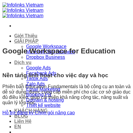
Skip
to
content
Giới Thiệu
GIẢI PHÁP
Google Workspace
Google Workspace for Education
Microsoft 365 Business
Dropbox Business
Dịch vụ
Google Ads
Facebook Ads
Nền tảng linh hoạt cho việc dạy và học
Tiktok Ads
Zalo Ads
Phiên bản Education Fundamentals là bộ công cụ an toàn và
Email Marketing
dễ sử dụng, được cung cấp miễn phí cho các cơ sở giáo dục
Booking PR
đủ điều kiện, giúp cải thiện khả năng cộng tác, năng suất và
Domain & hosting
quản lý lớp học.
Thiết kế website
KHÁCH HÀNG
Hỗ trợ đăng ký
Chọn gói nâng cao
BLOG
Liên Hệ
EN