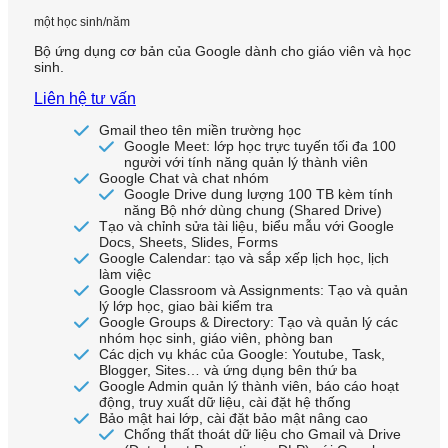
một học sinh/năm
Bộ ứng dụng cơ bản của Google dành cho giáo viên và học
sinh.
Liên hệ tư vấn
Gmail theo tên miền trường học
Google Meet: lớp học trực tuyến tối đa 100
người với tính năng quản lý thành viên
Google Chat và chat nhóm
Google Drive dung lượng 100 TB kèm tính
năng Bộ nhớ dùng chung (Shared Drive)
Tạo và chỉnh sửa tài liệu, biểu mẫu với Google
Docs, Sheets, Slides, Forms
Google Calendar: tạo và sắp xếp lịch học, lịch
làm việc
Google Classroom và Assignments: Tạo và quản
lý lớp học, giao bài kiểm tra
Google Groups & Directory: Tạo và quản lý các
nhóm học sinh, giáo viên, phòng ban
Các dịch vụ khác của Google: Youtube, Task,
Blogger, Sites… và ứng dụng bên thứ ba
Google Admin quản lý thành viên, báo cáo hoạt
động, truy xuất dữ liệu, cài đặt hệ thống
Bảo mật hai lớp, cài đặt bảo mật nâng cao
Chống thất thoát dữ liệu cho Gmail và Drive