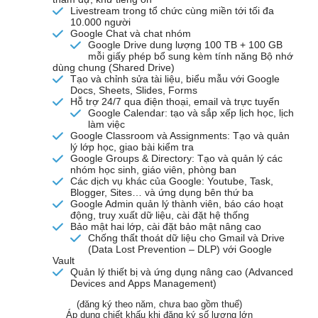
Livestream trong tổ chức cùng miền tới tối đa
10.000 người
Google Chat và chat nhóm
Google Drive dung lượng 100 TB + 100 GB
mỗi giấy phép bổ sung kèm tính năng Bộ nhớ
dùng chung (Shared Drive)
Tạo và chỉnh sửa tài liệu, biểu mẫu với Google
Docs, Sheets, Slides, Forms
Hỗ trợ 24/7 qua điện thoại, email và trực tuyến
Google Calendar: tạo và sắp xếp lịch học, lịch
làm việc
Google Classroom và Assignments: Tạo và quản
lý lớp học, giao bài kiểm tra
Google Groups & Directory: Tạo và quản lý các
nhóm học sinh, giáo viên, phòng ban
Các dịch vụ khác của Google: Youtube, Task,
Blogger, Sites… và ứng dụng bên thứ ba
Google Admin quản lý thành viên, báo cáo hoạt
động, truy xuất dữ liệu, cài đặt hệ thống
Bảo mật hai lớp, cài đặt bảo mật nâng cao
Chống thất thoát dữ liệu cho Gmail và Drive
(Data Lost Prevention – DLP) với Google
Vault
Quản lý thiết bị và ứng dụng nâng cao (Advanced
Devices and Apps Management)
(đăng ký theo năm, chưa bao gồm thuế)
Áp dụng chiết khấu khi đăng ký số lượng lớn