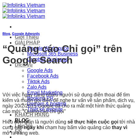
Skip
to
content
Blog
,
Google Adwords
Giới Thiệu
GIẢI PHÁP
“Quảng cáo Chỉ gọi” trên
Google Workspace
Microsoft 365 Business
Google Search
Dropbox Business
Dịch vụ
Google Ads
Facebook Ads
Tiktok Ads
Zalo Ads
Email Marketing
Với việc ngày càng nhiều người sử dụng điện thoại để tìm
Booking PR
kiếm và muốn gọi điện để nghe tư vấn về sản phẩm, dịch vụ,
Domain & hosting
ngày 20/2/2015 Google đã cho ra mắt một hình thức quảng
Thiết kế website
cáo mới: “Quảng cáo chỉ gọi”
KHÁCH HÀNG
BLOG
Hiểu đơn giản là người dùng
sẽ thực hiện cuộc gọi
tới nhà
Liên Hệ
cung cấp
ngay khi
chạm hay bấm vào quảng cáo
thay vì
EN
mở ra trang web.