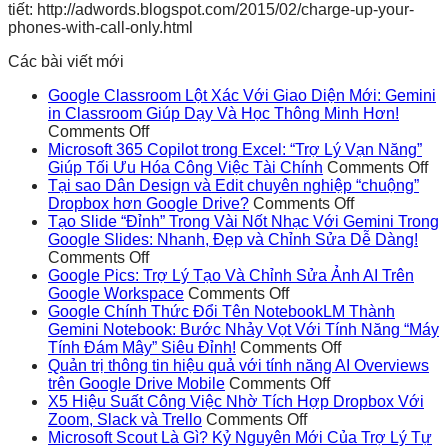
tiết: http://adwords.blogspot.com/2015/02/charge-up-your-
phones-with-call-only.html
Các bài viết mới
Google Classroom Lột Xác Với Giao Diện Mới: Gemini
in Classroom Giúp Dạy Và Học Thông Minh Hơn!
on
Comments Off
Google
Microsoft 365 Copilot trong Excel: “Trợ Lý Vạn Năng”
Classroom
on
Giúp Tối Ưu Hóa Công Việc Tài Chính
Comments Off
Lột
Mi
Tại sao Dân Design và Edit chuyên nghiệp “chuộng”
Xác
on
36
Dropbox hơn Google Drive?
Comments Off
Với
Tại
Co
Tạo Slide “Đỉnh” Trong Vài Nốt Nhạc Với Gemini Trong
Giao
sao
tr
Google Slides: Nhanh, Đẹp và Chỉnh Sửa Dễ Dàng!
Diện
on
Dân
Ex
Comments Off
Mới:
Tạo
Design
“T
Google Pics: Trợ Lý Tạo Và Chỉnh Sửa Ảnh AI Trên
Gemini
Slide
on
và
Lý
Google Workspace
Comments Off
in
“Đỉnh”
Google
Edit
Vạ
Google Chính Thức Đổi Tên NotebookLM Thành
Classroom
Trong
Pics:
chuyên
Nă
Gemini Notebook: Bước Nhảy Vọt Với Tính Năng “Máy
Giúp
Vài
Trợ
on
nghiệp
Gi
Tính Đám Mây” Siêu Đỉnh!
Comments Off
Dạy
Nốt
Lý
Google
“chuộng”
Tố
Quản trị thông tin hiệu quả với tính năng AI Overviews
Và
Nhạc
Tạo
on
Chính
Dropbox
Ư
trên Google Drive Mobile
Comments Off
Học
Với
Và
Quản
Thức
hơn
Hó
X5 Hiệu Suất Công Việc Nhờ Tích Hợp Dropbox Với
Thông
Gemini
Chỉnh
on
trị
Đổi
Google
Cô
Zoom, Slack và Trello
Comments Off
Minh
Trong
Sửa
X5
thông
Tên
Drive?
Vi
Microsoft Scout Là Gì? Kỷ Nguyên Mới Của Trợ Lý Tự