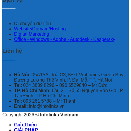
Di chuyển dữ liệu
Website/Domain/Hosting
Digital Marketing
Office - Windows - Adobe - Autodesk - Kaspersky
Liên hệ
Hà Nội:
05A15A, Toà G3, KĐT Vinhomes Green Bay,
Đường Lương Thế Vinh, P. Đại Mỗ, TP. Hà Nội
Tel:
024 3839 8296 – ‭096 6529840‬ – Mr Đức
TP. Hồ Chí Minh:
Lầu 2 – Số 55 Nguyễn Văn Giai, P.
Tân Định, TP Hồ Chí Minh.
Tel:
093 261 5788 – Mr Thành
Email:
info@infolinks.vn
Copyright 2026 ©
Infolinks Vietnam
Giới Thiệu
GIẢI PHÁP