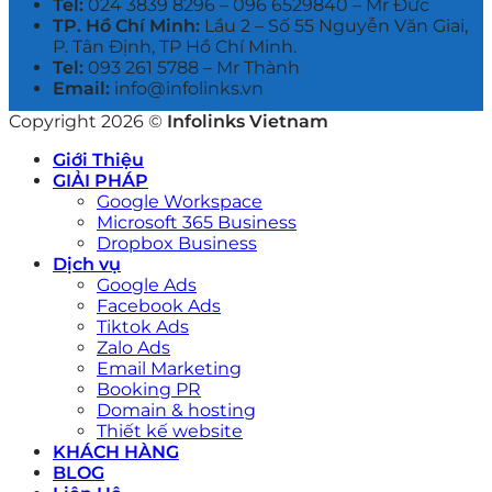
Tel:
024 3839 8296 – ‭096 6529840‬ – Mr Đức
TP. Hồ Chí Minh:
Lầu 2 – Số 55 Nguyễn Văn Giai,
P. Tân Định, TP Hồ Chí Minh.
Tel:
093 261 5788 – Mr Thành
Email:
info@infolinks.vn
Copyright 2026 ©
Infolinks Vietnam
Giới Thiệu
GIẢI PHÁP
Google Workspace
Microsoft 365 Business
Dropbox Business
Dịch vụ
Google Ads
Facebook Ads
Tiktok Ads
Zalo Ads
Email Marketing
Booking PR
Domain & hosting
Thiết kế website
KHÁCH HÀNG
BLOG