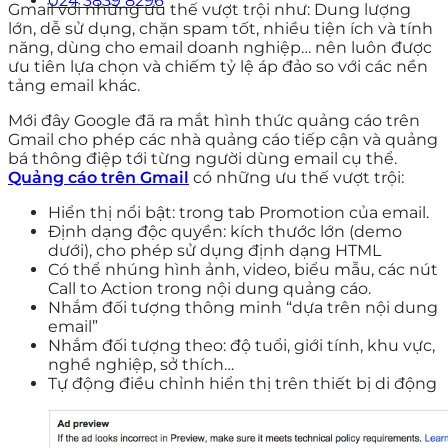
024 3839 8296
Gmail với những ưu thế vượt trội như: Dung lượng
lớn, dễ sử dụng, chặn spam tốt, nhiều tiện ích và tính
năng, dùng cho email doanh nghiệp… nên luôn được
ưu tiên lựa chọn và chiếm tỷ lệ áp đảo so với các nền
tảng email khác.
Mới đây Google đã ra mắt hình thức quảng cáo trên
Gmail cho phép các nhà quảng cáo tiếp cận và quảng
bá thông điệp tới từng người dùng email cụ thể.
Quảng cáo trên Gmail
có những ưu thế vượt trội:
Hiển thị nổi bật: trong tab Promotion của email.
Định dạng độc quyền: kích thước lớn (demo
dưới), cho phép sử dụng định dạng HTML
Có thể nhúng hình ảnh, video, biểu mẫu, các nút
Call to Action trong nội dung quảng cáo.
Nhắm đối tượng thông minh “dựa trên nội dung
email”
Nhắm đối tượng theo: độ tuổi, giới tính, khu vực,
nghề nghiệp, sở thích…
Tự động điều chỉnh hiển thị trên thiết bị di động