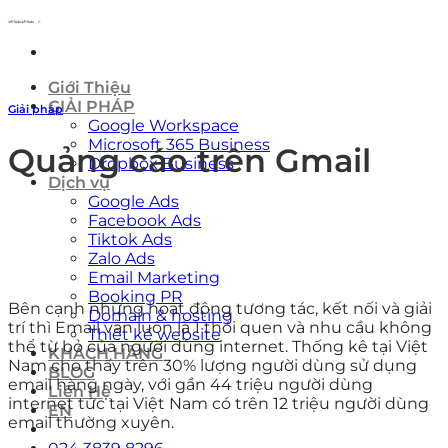
Skip
to
content
Giới Thiệu
GIẢI PHÁP
Giải pháp
Google Workspace
Microsoft 365 Business
Quảng cáo trên Gmail
Dropbox Business
Dịch vụ
Google Ads
Facebook Ads
Tiktok Ads
Zalo Ads
Email Marketing
Booking PR
Bên cạnh những hoạt động tương tác, kết nối và giải
Domain & hosting
trí thì Email vẫn luôn là 1 thói quen và nhu cầu không
Thiết kế website
thể từ bỏ của người dùng internet. Thống kê tại Việt
KHÁCH HÀNG
Nam cho thấy trên 30% lượng người dùng sử dụng
BLOG
email hàng ngày, với gần 44 triệu người dùng
Liên Hệ
internet tức tại Việt Nam có trên 12 triệu người dùng
EN
email thường xuyên.