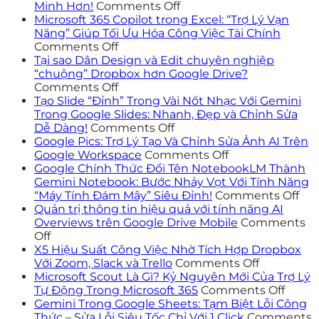
on
Minh Hơn!
Comments Off
Google
Microsoft 365 Copilot trong Excel: “Trợ Lý Vạn
Classroom
Năng” Giúp Tối Ưu Hóa Công Việc Tài Chính
on
Lột
Comments Off
Microsoft
Xác
Tại sao Dân Design và Edit chuyên nghiệp
365
Với
“chuộng” Dropbox hơn Google Drive?
Copilot
on
Giao
Comments Off
trong
Tại
Diện
Tạo Slide “Đỉnh” Trong Vài Nốt Nhạc Với Gemini
Excel:
sao
Mới:
Trong Google Slides: Nhanh, Đẹp và Chỉnh Sửa
“Trợ
Dân
on
Gemini
Dễ Dàng!
Comments Off
Lý
Design
Tạo
in
Google Pics: Trợ Lý Tạo Và Chỉnh Sửa Ảnh AI Trên
Vạn
và
Slide
Classroom
on
Google Workspace
Comments Off
Năng”
Edit
“Đỉnh”
Giúp
Google
Google Chính Thức Đổi Tên NotebookLM Thành
Giúp
chuyên
Trong
Dạy
Pics:
Gemini Notebook: Bước Nhảy Vọt Với Tính Năng
Tối
nghiệp
Vài
Và
Trợ
on
“Máy Tính Đám Mây” Siêu Đỉnh!
Comments Off
Ưu
“chuộng”
Nốt
Học
Lý
Goo
Quản trị thông tin hiệu quả với tính năng AI
Hóa
Dropbox
Nhạc
Thông
Tạo
Chí
Overviews trên Google Drive Mobile
Comments
on
Công
hơn
Với
Minh
Và
Th
Off
Quản
Việc
Google
Gemini
Hơn!
Chỉnh
Đổi
X5 Hiệu Suất Công Việc Nhờ Tích Hợp Dropbox
trị
Tài
Drive?
Trong
Sửa
on
Tên
Với Zoom, Slack và Trello
Comments Off
thông
Chính
Google
Ảnh
X5
No
Microsoft Scout Là Gì? Kỷ Nguyên Mới Của Trợ Lý
tin
Slides:
AI
Hiệu
on
Th
Tự Động Trong Microsoft 365
Comments Off
hiệu
Nhanh,
Trên
Suất
Micro
Gem
Gemini Trong Google Sheets: Tạm Biệt Lỗi Công
quả
Đẹp
Google
Công
Scout
Not
Thức – Sửa Lỗi Siêu Tốc Chỉ Với 1 Click
Comments