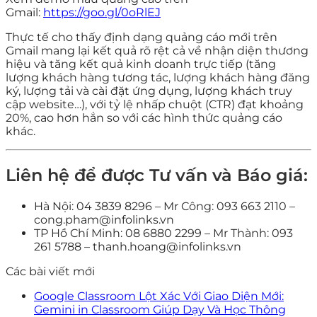
Gmail:
https://goo.gl/0oRlEJ
Thực tế cho thấy định dạng quảng cáo mới trên
Gmail mang lại kết quả rõ rệt cả về nhận diện thương
hiệu và tăng kết quả kinh doanh trực tiếp (tăng
lượng khách hàng tương tác, lượng khách hàng đăng
ký, lượng tải và cài đặt ứng dụng, lượng khách truy
cập website…), với tỷ lệ nhấp chuột (CTR) đạt khoảng
20%, cao hơn hẳn so với các hình thức quảng cáo
khác.
Liên hệ để được Tư vấn và Báo giá:
Hà Nội: 04 3839 8296 – Mr Công: 093 663 2110 –
cong.pham@infolinks.vn
TP Hồ Chí Minh: 08 6880 2299 – Mr Thành: 093
261 5788 – thanh.hoang@infolinks.vn
Các bài viết mới
Google Classroom Lột Xác Với Giao Diện Mới:
Gemini in Classroom Giúp Dạy Và Học Thông