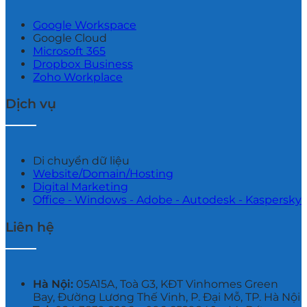
Google Workspace
Google Cloud
Microsoft 365
Dropbox Business
Zoho Workplace
Dịch vụ
Di chuyển dữ liệu
Website/Domain/Hosting
Digital Marketing
Office - Windows - Adobe - Autodesk - Kaspersky
Liên hệ
Hà Nội:
05A15A, Toà G3, KĐT Vinhomes Green
Bay, Đường Lương Thế Vinh, P. Đại Mỗ, TP. Hà Nội