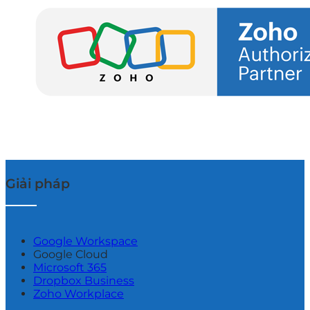
Giải pháp
Google Workspace
Google Cloud
Microsoft 365
Dropbox Business
Zoho Workplace