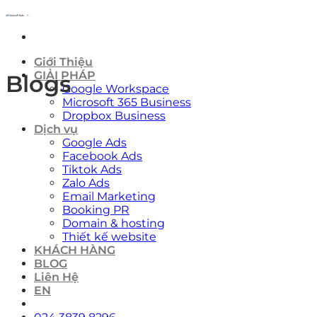
Skip
to
content
Giới Thiệu
GIẢI PHÁP
Blogs
Google Workspace
Microsoft 365 Business
Dropbox Business
Dịch vụ
Google Ads
Facebook Ads
Tiktok Ads
Zalo Ads
Email Marketing
Booking PR
Domain & hosting
Thiết kế website
KHÁCH HÀNG
BLOG
Liên Hệ
EN