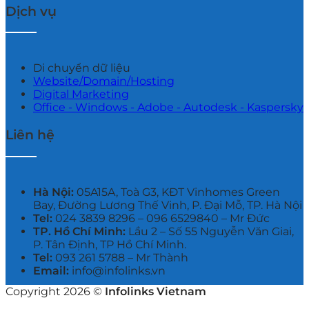
Dịch vụ
Di chuyển dữ liệu
Website/Domain/Hosting
Digital Marketing
Office - Windows - Adobe - Autodesk - Kaspersky
Liên hệ
Hà Nội:
05A15A, Toà G3, KĐT Vinhomes Green
Bay, Đường Lương Thế Vinh, P. Đại Mỗ, TP. Hà Nội
Tel:
024 3839 8296 – ‭096 6529840‬ – Mr Đức
TP. Hồ Chí Minh:
Lầu 2 – Số 55 Nguyễn Văn Giai,
P. Tân Định, TP Hồ Chí Minh.
Tel:
093 261 5788 – Mr Thành
Email:
info@infolinks.vn
Copyright 2026 ©
Infolinks Vietnam